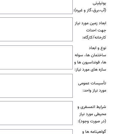
یوتیلیتی
(آب،برق،گاز و غیره):
ابعاد زمین مورد نیاز
جهت احداث
کارخانه/کارگاه:
نوع و ابعاد
ساختمان ها، سوله
ها، فونداسیون ها و
سازه های مورد نیاز:
تأسیسات عمومی
مورد نیاز واحد:
شرایط اتمسفری و
محیطی مورد نیاز
(در صورت وجود):
گواهینامه ها و