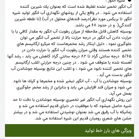
شيره انگور :
آب انگور تخمير نشده تغليظ شده است كه بعنوان يك شيرين كننده
استفاده مي شود . در واقع يكي از روشهاي نگهداري آب انگور توليد شيره
انگور تا بريكس مورد نظر)درصد قندهاي محلول در آب) (تا نقطه شيرين
كنندگي( و در حدود 68 مي باشد.
بوسيله كاهش قابل ملاحظه از ميزان رطوبت آب انگور به مقدار كافي يا با
حرارت دادن آب انگور در درجه حرارت بالا از تخمير آب انگور مي توان
جلوگيري نمود . دليل اينكار رشد مخمرهاست كه ميكرو ارگانيسم هاي
تخمير كننده هستند وقتي ميزان رطوبت آب انگور با حرارت دادن در
5/65 درجه سانتی گراد تا 82 درجه سانتي گراد كاهش مي يابد ، رشد آنها
آهسته شده يا متوقف مي شود . در چنين درجه حرارتي اغلب ارگانيسم
هاي تخمير كننده نابود مي شود ، و اغلب اين نتايج بوسيله جوشاندن آب
انگور بدست مي آيد .
بوسيله جوشاندن با آب ، آب انگور تبخير شده و مخمرها و كپك ها نابود
مي شود و ميزان قند افزايش مي يابد و بنابراين از رشد مخمر جلوگيري
بعمل مي آيد.
اين روش نگهداري آب انگور غير تخميري بوسيله جوشاندن با دقت تا حد
شيره حاصل ميشود كه با موفقيت در دنياي قديم استفاده مي شد و
زمانيكه با آب رقيق مي شد بعنوان نوشيدني استفاده مي شد و در بيشتر
جشن هاي شعري روميان قديم اين شيره استفاده مي شد.
ویژگی های بارز خط تولید