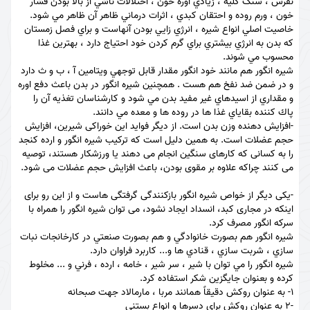
نقرس ، سنگ كليه ، زيادي اوره خون ، اختلالات ناشي از بالا بودن فشار
خون ، ورم روده و احتقان كبدي ، اثرات درماني ظاهر آن ظاهر مي شود.
خاصيت اصلي انواع شيره ، انرژي زايي بودن آنهاست و براي فصل زمستان
كه بدن به انرژي بيشتري براي گرم كردن خود احتياج دارد ، بهترين غذا
محسوب مي شوند.
شيره انگور هم مانند خود انگور مقدار قابل توجهي ويتامين آ ، ب و ث دارد
و در ضمن ضد نفخ هم هست . همچنين شيره انگور در بدن باعث دفع اوره
و مقداري از اسيدهاي غير مفيد بدن مي شود و كارشناسان تغذيه آن را
پاك كننده بقاياي غذا ها در روده ها و معده مي دانند.
-افزایش دهنده وزن بدن است. از دیگر فواید این خوراکی شیرین، افزایش
حجم عضلات است. به همین دلیل است که ترکیب شیره انگور و ارده کنجد
را به کسانی که کارهای سنگین انجام می دهند یا ورزشکار هستند، توصیه
می کنند چراکه علاوه بر مقوی بودن، باعث افزایش حجم عضلات می شود.
-یکی دیگر از خواص شیره انگور بازکنندگی گرفتگی هاست و از این رو برای
اینکه در مجاری کبد، انسداد ایجاد نشود، می توان شیره انگور را همراه با
سرکه انگور مصرف کرد.
شيره انگور هم بصورت خانوادگي و هم بصورت صنعتي در كارخانجات نبات
سازي ، شربت سازي ، قنادي ها و... كاربرد فراوان دارد.
شيره انگور را مي توان با شير ، سر شير ، خامه ، ارده ، فرني و ... مخلوط
كرده و بعنوان جايگزين شكر استفاده كرد.
1- به عنوان روكش دقيقاً همانند مربا ، مارمالاد جهت صبحانه
-2 به عنوان روكش براي دسرها و انواع بستني