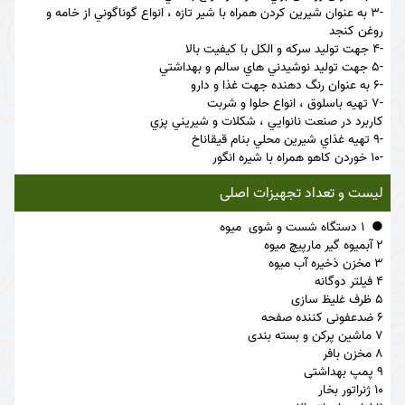
-3 به عنوان شيرين كردن همراه با شير تازه ، انواع گوناگوني از خامه و
روغن كنجد
-4 جهت توليد سركه و الكل با كيفيت بالا
-5 جهت توليد نوشيدني هاي سالم و بهداشتي
-6 به عنوان رنگ دهنده جهت غذا و دارو
-7 تهيه باسلوق ، انواع حلوا و شربت
كاربرد در صنعت نانوايي ، شكلات و شيريني پزي
-9 تهيه غذاي شيرين محلي بنام قيقاناخ
-10 خوردن كاهو همراه با شيره انگور
لیست و تعداد تجهیزات اصلی
1 دستگاه شست و شوی میوه
2 آبمیوه گیر مارپیچ میوه
3 مخزن ذخیره آب میوه
4 فیلتر دوگانه
5 ظرف غلیظ سازی
6 ضدعفونی کننده صفحه
7 ماشین پرکن و بسته بندی
8 مخزن بافر
9 پمپ بهداشتی
10 ژنراتور بخار