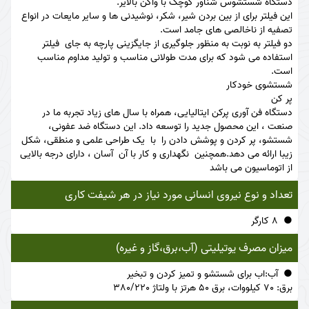
دستگاه شستشوس شناور کوچک با واگن بالایر.
این فیلتر برای از بین بردن شیر، شکر، نوشیدنی ها و سایر مایعات در انواع
تصفیه از ناخالصی های جامد است.
دو فیلتر به نوبت به منظور جلوگیری از جایگزینی پارچه به جای فیلتر
استفاده می شود که برای مدت طولانی مناسب و تولید مداوم مناسب
است.
شستشوی خودکار
پر کن
دستگاه فن آوری پرکن ایتالیایی، همراه با سال های زیاد تجربه ما در
صنعت ، این محصول جدید را توسعه داد. این دستگاه ضد عفونی،
شستشو، پر کردن و پوشش دادن را با یک طراحی علمی و منطقی، شکل
زیبا ارائه می دهد.همچنین نگهداری و کار با آن آسان ، دارای درجه بالایی
از اتوماسیون می باشد
تعداد و نوع نیروی انسانی مورد نیاز در هر شیفت کاری
8 کارگر
میزان مصرف یوتیلیتی (آب،برق،گاز و غیره)
آب:اب برای شستشو و تمیز کردن و تبخیر
برق: 70 کیلووات، برق 50 هرتز با ولتاژ 380/220