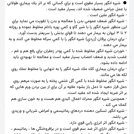
شيره انگور بسيار مقوي است و براي كساني كه بر اثر يك بيماري طولاني
يا عمل جراحي ضعيف شده اند، بسيار مفيد است .
- شيره انگور ملين است .
- شيره انگور ضعف عمومي بدن را معالجه و بدن را تقويت مي نمايد براي
اين منظور شيره انگور را با شير گاو و كمي پوره بادام مخلوط نموده و روزانه
2 تا 3 ليوان به بيمار مي دهند تا قواي بدنش را سريعتر بدست آورد.
- براي درمان يرقان (زردي) شيره انگور را با كمي سركه مخلوط مي كنند و به
بيمار مي دهند .
- خوردن شيره انگور مخلوط شده با كمي پودر زعفران براي رفع هم و غم ،
غضب شديد و ضعف اعصاب بسيار مفيد است و معالجه تا بهبودي بايد
ادامه داده بشود.
- براي درمان بيماري كك مك شيره انگور را به تنهايي يا مخلوط نمك روي
لكه ها مي مالند.
- شيره انگور مخلوط شده با كمي گل ختمي پخته را به صورت مرهم روي
دمل قرار دهيد تا دمل باز بشود علاوه بر آن براي از بين بردن ورم هايي كه
بر اثر ضربه ايجاد شده اند مفيد است.
- همچنين شيره انگور محرك اعمال كبدي هم هست و به خون سازي هم
كمك مي كند .
- شيره انگور تسكين دهنده دردهاي رماتيسمي و امراض شرياني و وريدي
مي باشد.
- شيره انگور اثر انرژي زايي قوي دارد.
- شيره انگور داراي اثر ضد سم قوي است و در برافروختگي ها ، رماتيسم ،