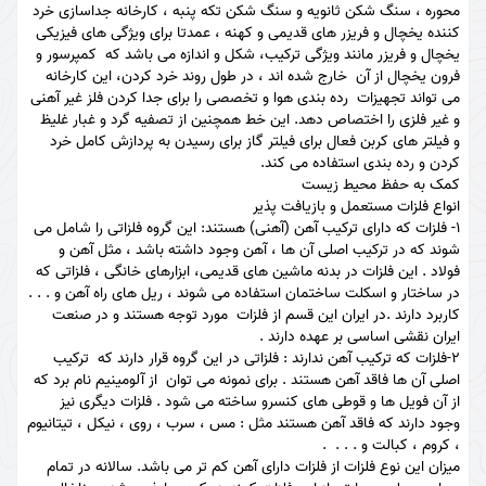
محوره ، سنگ شکن ثانویه و سنگ شکن تکه پنبه ، کارخانه جداسازی خرد
کننده یخچال و فریزر های قدیمی و کهنه ، عمدتا برای ویژگی های فیزیکی
یخچال و فریزر مانند ویژگی ترکیب، شکل و اندازه می باشد که کمپرسور و
فرون یخچال از آن خارج شده اند ، در طول روند خرد کردن، این کارخانه
می تواند تجهیزات رده بندی هوا و تخصصی را برای جدا کردن فلز غیر آهنی
و غیر فلزی را اختصاص دهد. این خط همچنین از تصفیه گرد و غبار غلیظ
و فیلتر های کربن فعال برای فیلتر گاز برای رسیدن به پردازش کامل خرد
کردن و رده بندی استفاده می کند.
کمک به حفظ محیط زیست
انواع فلزات مستعمل و بازیافت پذیر
۱- فلزات که دارای ترکیب آهن (آهنی) هستند: این گروه فلزاتی را شامل می
شوند که در ترکیب اصلی آن ها ، آهن وجود داشته باشد ، مثل آهن و
فولاد . این فلزات در بدنه ماشین های قدیمی، ابزارهای خانگی ، فلزاتی که
در ساختار و اسکلت ساختمان استفاده می شوند ، ریل های راه آهن و . . .
کاربرد دارند .در ایران این قسم از فلزات مورد توجه هستند و در صنعت
ایران نقشی اساسی بر عهده دارند .
۲-فلزات که ترکیب آهن ندارند : فلزاتی در این گروه قرار دارند که ترکیب
اصلی آن ها فاقد آهن هستند . برای نمونه می توان از آلومینیم نام برد که
از آن فویل ها و قوطی های کنسرو ساخته می شود . فلزات دیگری نیز
وجود دارند که فاقد آهن هستند مثل : مس ، سرب ، روی ، نیکل ، تیتانیوم
، کروم ، کبالت و . . . .
میزان این نوع فلزات از فلزات دارای آهن کم تر می باشد. سالانه در تمام