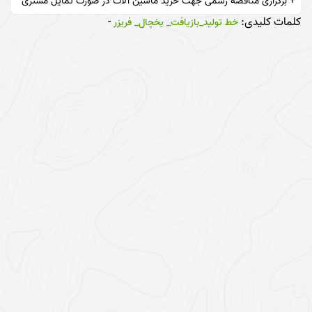
+ برگزاری مناقصه رسمی جهت خرید ماشین آلات در صورت تمایل مشتری
کلمات کلیدی:
-
خط تولید_بازیافت_ یخچال_ فریزر