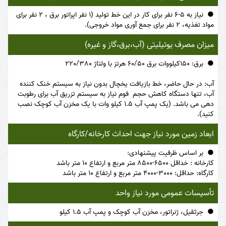
نیاز به 5-6 نفر برای کار در این خط تولید (1 نفر اپراتور برق ، 2 نفر برای
مواد تغذیه، 2 نفر برای جمع آوری مواد خروجی).
میزان مصرف یوتیلیتی (آب،برق،گاز و غیره)
برق: 150کیلووات برق 60/50 هرتز با ولتاژ 220/380
آب: در حال حاضر، خط بازیافت یخچال بدون نیاز به سیستم خنک کننده
آب، تنها دستگاه کاهش حجم فوم نیاز به سیستم تزریق آب برای رطوبت
دهی می باشد. (یک پمپ آب 1.5 کیلو وات با یک مخزن آب کوچک نصب
کنید).
ابعاد زمین مورد نیاز جهت احداث کارخانه/کارگاه
بر اساس ظرفیت پیشنهادی:
کارخانه : خداقل 6500-8500 متر مربع و ارتفاع 10 متر باشد
کارگاه: حداقل: 3000-4000 متر مربع و ارتفاع 10 متر باشد
تأسیسات عمومی مورد نیاز واحد
جرثقیل، ژنراتور، مخزن آب کوچک و پمپ آب 1.5 کیلو