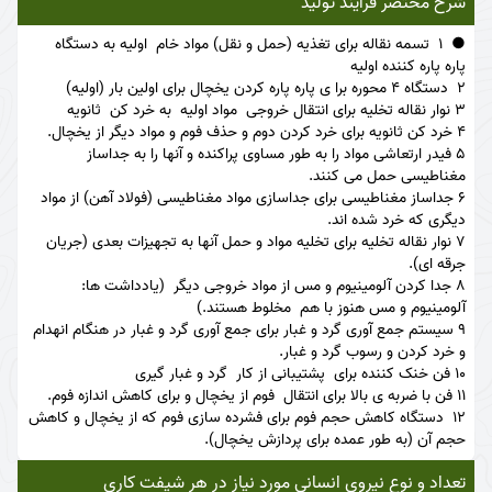
شرح مختصر فرآیند تولید
1 تسمه نقاله برای تغذیه (حمل و نقل) مواد خام اولیه به دستگاه
پاره پاره کننده اولیه
2 دستگاه 4 محوره برا ی پاره پاره کردن یخچال برای اولین بار (اولیه)
3 نوار نقاله تخلیه برای انتقال خروجی مواد اولیه به خرد کن ثانویه
4 خرد کن ثانویه برای خرد کردن دوم و حذف فوم و مواد دیگر از یخچال.
5 فیدر ارتعاشی مواد را به طور مساوی پراکنده و آنها را به جداساز
مغناطیسی حمل می کنند.
6 جداساز مغناطیسی برای جداسازی مواد مغناطیسی (فولاد آهن) از مواد
دیگری که خرد شده اند.
7 نوار نقاله تخلیه برای تخلیه مواد و حمل آنها به تجهیزات بعدی (جریان
جرقه ای).
8 جدا کردن آلومینیوم و مس از مواد خروجی دیگر (یادداشت ها:
آلومینیوم و مس هنوز با هم مخلوط هستند.)
9 سیستم جمع آوری گرد و غبار برای جمع آوری گرد و غبار در هنگام انهدام
و خرد کردن و رسوب گرد و غبار.
10 فن خنک کننده برای پشتیبانی از کار گرد و غبار گیری
11 فن با ضربه ی بالا برای انتقال فوم از یخچال و برای کاهش اندازه فوم.
12 دستگاه کاهش حجم فوم برای فشرده سازی فوم که از یخچال و کاهش
حجم آن (به طور عمده برای پردازش یخچال).
تعداد و نوع نیروی انسانی مورد نیاز در هر شیفت کاری