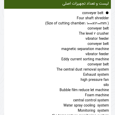
لیست و تعداد تجهیزات اصلی
conveyer belt
Four shaft shredder
( Size of cutting chamber: 1000x1200mm)
conveyer belt
The level 2 crusher
vibrator feeder
conveyer belt
magnetic separation machine
vibrator feeder
Eddy current sorting machine
conveyer belt
The central dust removal system
Exhaust system
high pressure fan
silo
Bubble film reduce let machine
Foam machine
central control system
Water spray cooling system
Monitoring system