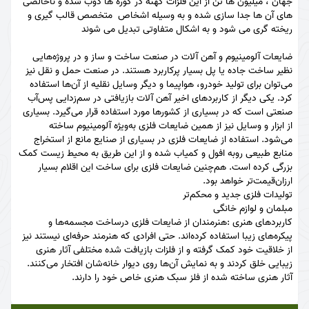
جهان ، میلیون ها تن از این فلزات کهنه در کوره ها ذوب شده و ناخالصی
های آن ها جدا سازی شده و به وسیله اشخاص متخصص قالب گیری و
ریخته گری می شود و به اشکال متفاوتی تبدیل می شوند
ضایعات آلومینیوم و آهن آلات در صنعت ساخت‌ و‌ ساز و در پروژه‌هایی
نظیر ساخت جاده یا پل بسیار پرکاربرد هستند. در صنعت حمل و نقل نیز
می‌توان برای تولید خودرو، هواپیما و دیگر وسایل نقلیه از آن‌ها استفاده
کرد. یکی دیگر از کاربردهای اخیر آهن آلات بازیافتی در سم‌زدایی پس‌آب
صنعتی است که در بسیاری از کشورها مورد استفاده قرار می‌گیرد. بسیاری
از ابزار و وسایل نیز از همین ضایعات فلزی به‌ویژه آلومینیوم ساخته
می‌شود. استفاده از ضایعات فلزی در بسیاری از صنایع مانع از استخراج
منابع طبیعی روبه افول و کمیاب شده و از این طریق به محیط‌ زیست کمک
بزرگی کرده است. هم‌چنین ضایعات فلزی برای ساخت این اقلام بسیار
ارزان‌قیمت‌تر خواهد بود.
تولیدات فلزی جدید و محکم‌تر
مبلمان و لوازم خانگی
کاربردهای هنری :هنرمندان از ضایعات فلزی درساخت مجسمه‌ها و
پیکره‌های زیبا استفاده کرده‌اند. حتی افرادی که هنرمند حرفه‌ای نیستند نیز
از خلاقیت خود کمک گرفته و از فلزات بازیافت‌ شده مختلفی آثار هنری
زیبایی خلق کردند و به نمایش آن‌ها روی دیوار خانه‌شان افتخار می‌کنند.
آثار هنری ساخته شده از فلز سبک هنری خاص خود را دارند.