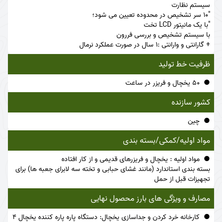
سیستم نظارت
"10 سر تشخیص در محدوده تعیین می شود؛
"با یک مانیتور LCD تخت
با سیستم تشخیص و بررسی فررون
+ گارانتی و وارانتی :1 سال در صورت عملکرد نرمال
ظرفیت خط تولید
50 یخچال و فریزر در ساعت
کشور سازنده
چین
مواد اولیه/کمکی/بسته بندی
مواد اولیه : یخچال و فریزرهای قدیمی و از کار افتاده
بسته بندی استاندارد (مانند غشای حبابی و تخته سه لابرای جعبه ها) برای
تجهیزات قبل از حمل
مصارف و ویژگی های بارز محصول نهایی
کارخانه خرد کردن و جداسازی یخچال: دستگاه پاره پاره کننده یخچال 4