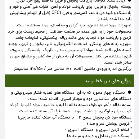
(یادداشت: کارخانه بازیافت یخچال و فریزر ما فقط برای خرد کردن
پوسته یخچال و فریزر، برای بازیافت فولاد و آهن، فلزات غیر آهنی و فوم و
پلاستیک و غیره می باشد. کمپرسور و فرن (CFC )قبل از انهدام پیشاپیش
باید جدا شده باشد.)
تجهیزات مورد استفاده برای خرد کردن و جداسازی مواد مختلف، است.
محصولات خود را به طور عمده در صنعت حفاظت از محیط زیست برای خرد
کردن و بازیافت مواد تجدید پذیر مانند زباله پلاستیکی، ضایعات جامد
شهری، زباله های پزشکی، ضایعات الکترونیکی، تایر، یخچال و فریزر، چوب،
کیسه های بافته شده، مواد آلومینیومی، مدار، ظروف پلاستیکی و ظروف
فلزی استفاده می کند . محصولات آن به بیش از 50 کشور و مناطق جهان
صادر شده است.
بزرگترین اندازه ورودی ماشین آلات: 180 سانتی متر / 120/150 سانتیمتر
ویژگی های بارز خط تولید
دستگاه چهار محوره که به آن دستگاه های تغذیه فشار هیدرولیکی و
دستگاه های شناسایی دود و مونتاژ اسپری اضافه شده است .
تسمه نقاله : "هر دو طرف تسمه نقاله با لبه و حاشیه . مواد قاب:با فولاد
کربن، برای جلوگیری از نشت مواد ، همه طرف آن بسته شده است.
دستگاه خرد کن یخچال سطح 2 : با دستگاه آب خنک کننده خارجی؛
"افزودن پوشش سر و صدا؛
"اضافه کردن اسپری و دستگاه اسپری ؛
"ایستگاه های تعادل و درجه و مرتبه ها